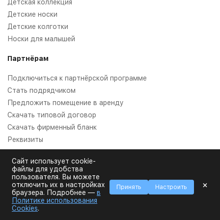
Детская коллекция
Детские носки
Детские колготки
Носки для малышей
Партнёрам
Подключиться к партнёрской программе
Стать подрядчиком
Предложить помещение в аренду
Скачать типовой договор
Скачать фирменный бланк
Реквизиты
Дополнительные услуги
Сайт использует cookie-
файлы для удобства
пользователя. Вы можете
Прямая печать на носках
×
отключить их в настройках
Принять
Настроить
Тай дай
браузера. Подробнее —
в
Политике использования
Вышивка на носках
Cookies
.
Этикетка и упаковка носков