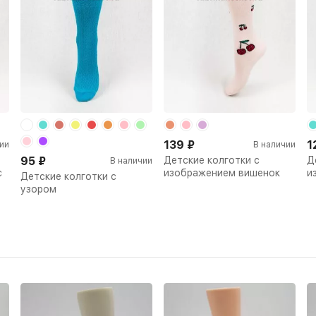
139
₽
1
ии
В наличии
95
₽
Детские колготки с
Д
В наличии
с
изображением вишенок
и
Детские колготки с
узором