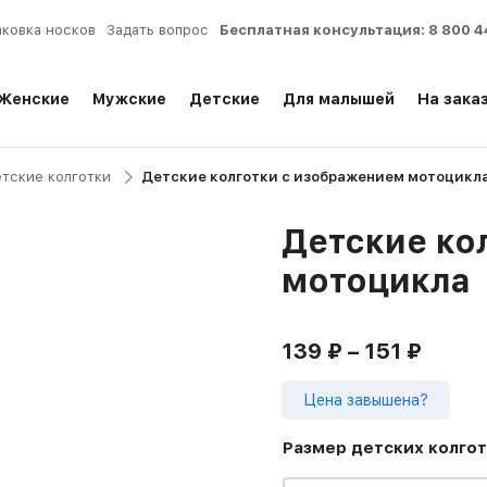
аковка носков
Задать вопрос
Бесплатная консультация:
8 800 4
Женские
Мужские
Детские
Для малышей
На зака
тские колготки
Детские колготки с изображением мотоцикл
Детские ко
мотоцикла
139
₽
–
151
₽
Цена завышена?
Размер детских колго