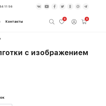
44 11 56
0
0
з
Контакты
а
лготки с изображением
ток