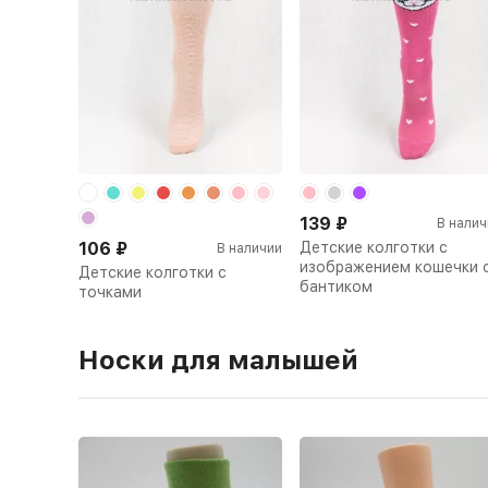
139
₽
В налич
106
₽
Детские колготки с
В наличии
изображением кошечки 
Детские колготки с
бантиком
точками
Носки для малышей