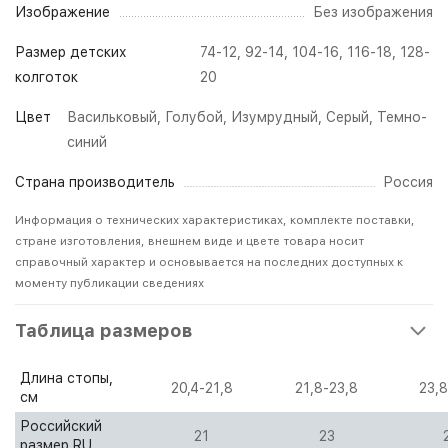
Изображение
Без изображения
Размер детских
74-12, 92-14, 104-16, 116-18, 128-
колготок
20
Цвет
Васильковый
,
Голубой
,
Изумрудный
,
Серый
,
Темно-
синий
Страна производитель
Россия
Информация о технических характеристиках, комплекте поставки,
стране изготовления, внешнем виде и цвете товара носит
справочный характер и основывается на последних доступных к
моменту публикации сведениях
Таблица размеров
Длина стопы,
20,4-21,8
21,8-23,8
23,8
см
Российский
21
23
размер RU