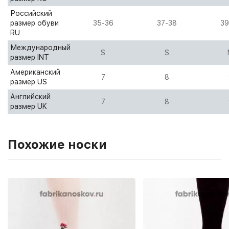
Российский
размер обуви
35-36
37-38
39
RU
Международный
S
S
размер INT
Американский
7
8
размер US
Английский
7
8
размер UK
Похожие носки