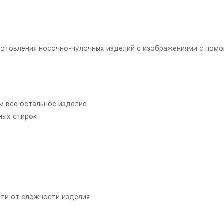
готовления носочно-чулочных изделий с изображениями с пом
ам все остальное изделие
ных стирок
сти от сложности изделия