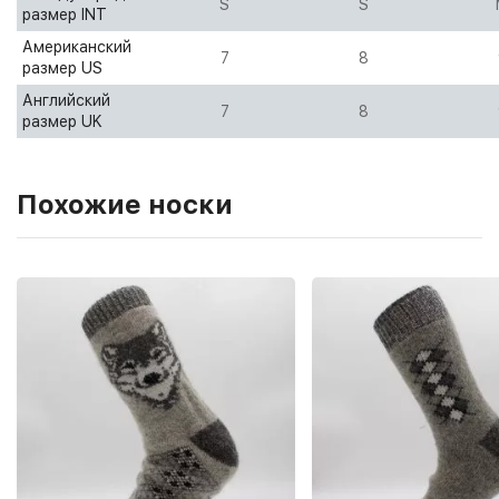
S
S
размер INT
Американский
7
8
размер US
Английский
7
8
размер UK
Похожие носки