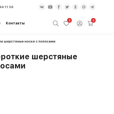
44 11 56
0
0
з
Контакты
е шерстяные носки с полосами
ороткие шерстяные
лосами