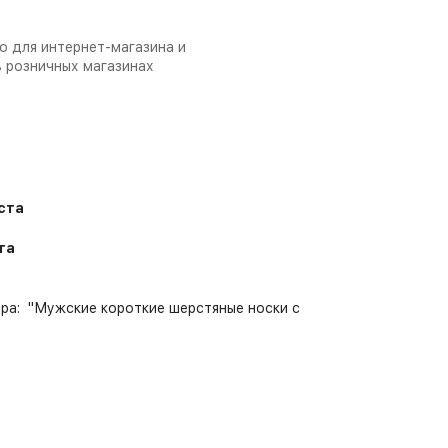
о для интернет-магазина и
в розничных магазинах
уста
та
ра: "Мужские короткие шерстяные носки с