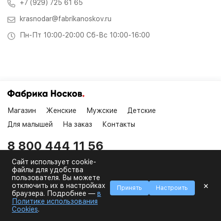
+7 (929) 725 61 65
krasnodar@fabrikanoskov.ru
Пн-Пт 10:00-20:00 Сб-Вс 10:00-16:00
Магазин
Женские
Мужские
Детские
Для малышей
На заказ
Контакты
8 800 444 11 56
Для бесплатных звонков по России
Сайт использует cookie-
файлы для удобства
пользователя. Вы можете
×
отключить их в настройках
Принять
Настроить
У вас остались вопросы? Звоните:
браузера. Подробнее —
в
Политике использования
8 800 444 11 56
Cookies
.