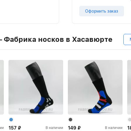
Оформить заказ
– Фабрика носков в Хасавюрте
157
₽
149
₽
1
ии
В наличии
В наличии