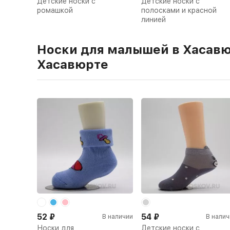
Детские носки с
Детские носки с
ромашкой
полосками и красной
линией
Носки для малышей в Хасавю
Хасавюрте
52
₽
54
₽
В наличии
В налич
Носки для
Детские носки с