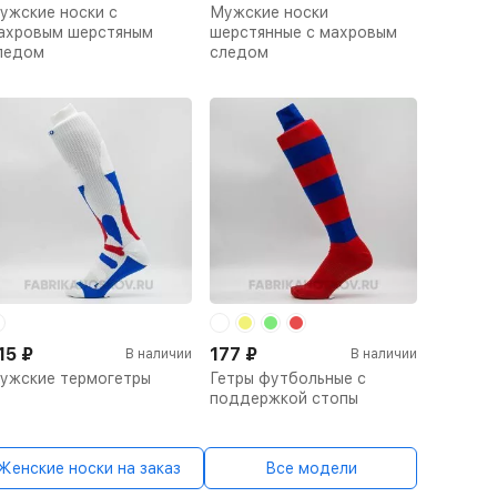
ужские носки с
Мужские носки
ахровым шерстяным
шерстянные с махровым
ледом
следом
15
₽
177
₽
В наличии
В наличии
ужские термогетры
Гетры футбольные с
поддержкой стопы
Женские носки на заказ
Все модели