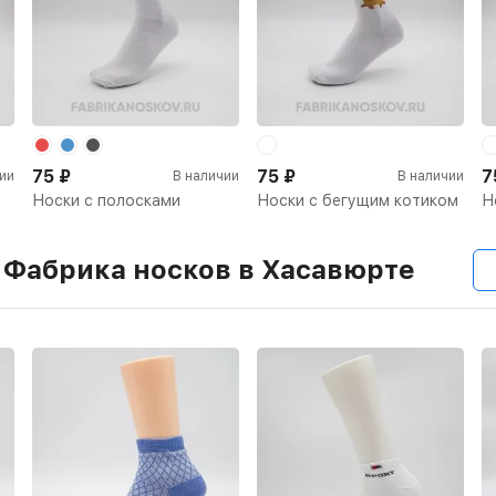
75
₽
75
₽
7
ии
В наличии
В наличии
Носки с полосками
Носки с бегущим котиком
Н
 Фабрика носков в Хасавюрте