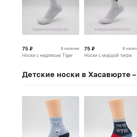
75
₽
75
₽
В наличии
В налич
Носки с надписью Tiger
Носки с мордой тигра
Детские носки в Хасавюрте –