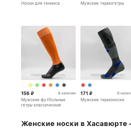
Носки для тенниса
Мужские термогетры
156
₽
171
₽
В наличии
В налич
Мужские футбольные
Мужские термоноски
гетры классические
Женские носки в Хасавюрте 