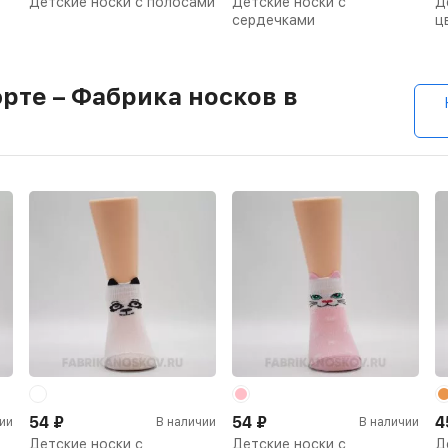
Детские носки с полосами
Детские носки с
Д
сердечками
ц
рте – Фабрика носков в
54
₽
54
₽
4
ии
В наличии
В наличии
Детские носки с
Детские носки с
Д