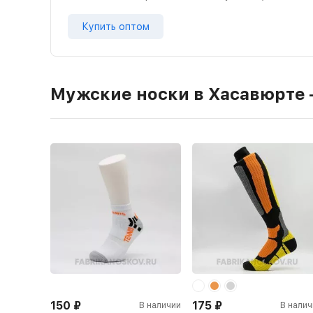
Купить оптом
Мужские носки в Хасавюрте 
150
₽
175
₽
В наличии
В налич