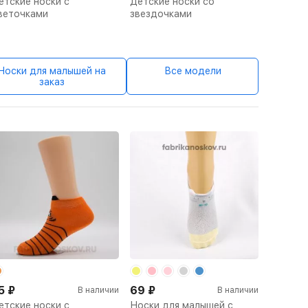
етские носки с
Детские носки со
веточками
звездочками
Носки для малышей на
Все модели
заказ
5
₽
69
₽
В наличии
В наличии
етские носки с
Носки для малышей с