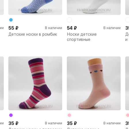
55
₽
54
₽
3
ии
В наличии
В наличии
Детские носки в ромбик
Носки детские
Д
спортивные
и
35
₽
35
₽
3
ии
В наличии
В наличии