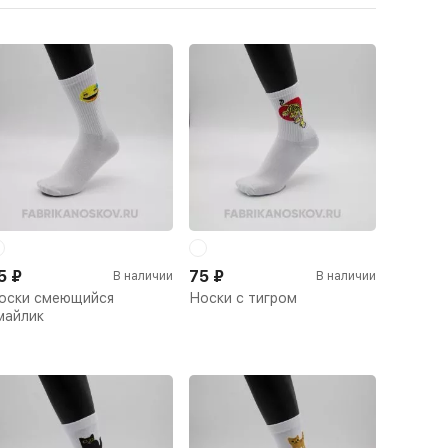
5
₽
75
₽
В наличии
В наличии
оски смеющийся
Носки с тигром
майлик