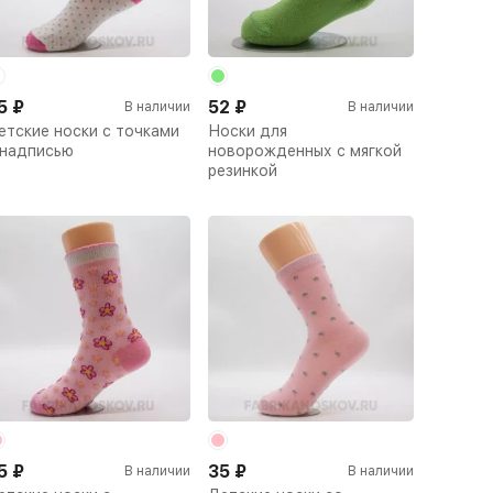
5
₽
52
₽
В наличии
В наличии
етские носки с точками
Носки для
 надписью
новорожденных с мягкой
резинкой
5
₽
35
₽
В наличии
В наличии