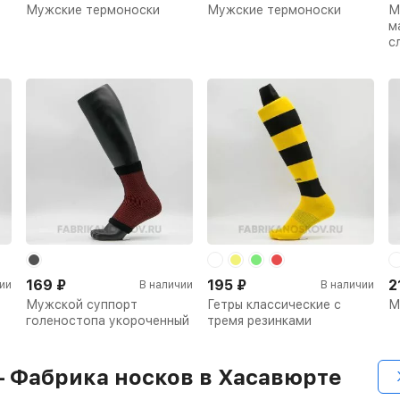
Мужские термоноски
Мужские термоноски
М
м
с
169
₽
195
₽
2
ии
В наличии
В наличии
Мужской суппорт
Гетры классические с
М
голеностопа укороченный
тремя резинками
– Фабрика носков в Хасавюрте