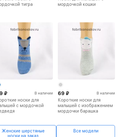
ордочкой тигра
мордочкой кошки
9
₽
69
₽
В наличии
В наличии
ороткие носки для
Короткие носки для
алышей с мордочкой
малышей с изображением
едведя
мордочки барашка
Женские шерстяные
Все модели
носки на заказ