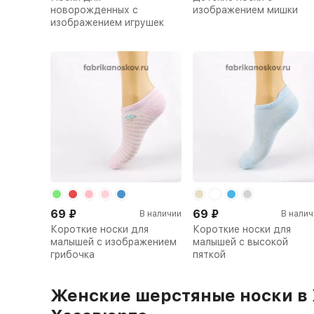
новорожденных c
изображением мишки
изображением игрушек
69
₽
69
₽
В наличии
В налич
Короткие носки для
Короткие носки для
малышей с изображением
малышей с высокой
грибочка
пяткой
Женские шерстяные носки в 