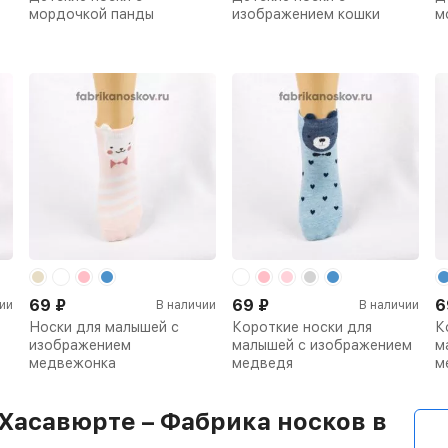
мордочкой панды
изображением кошки
м
69
₽
69
₽
6
ии
В наличии
В наличии
Носки для малышей с
Короткие носки для
К
изображением
малышей с изображением
м
медвежонка
медведя
м
Хасавюрте – Фабрика носков в