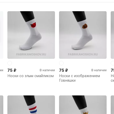
75
₽
75
₽
7
ии
В наличии
В наличии
Носки со злым смайликом
Носки с изображением
Н
Говняшки
с