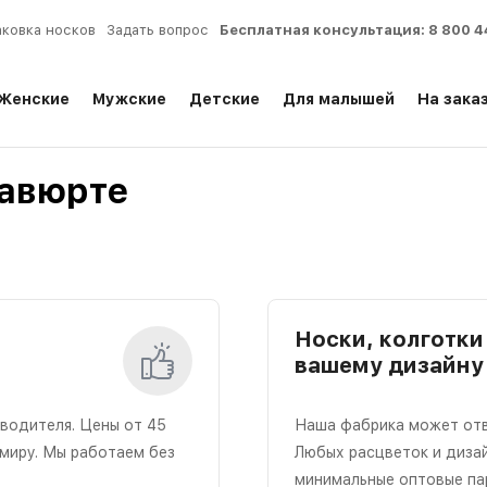
аковка носков
Задать вопрос
Бесплатная консультация:
8 800 4
Женские
Мужские
Детские
Для малышей
На зака
савюрте
Носки, колготки 
вашему дизайну
зводителя. Цены от 45
Наша фабрика может отвяз
 миру. Мы работаем без
Любых расцветок и диза
минимальные оптовые па