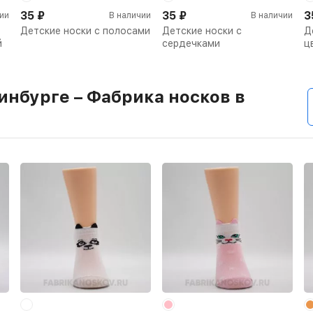
35
₽
35
₽
3
ии
В наличии
В наличии
Детские носки с полосами
Детские носки с
Д
й
сердечками
ц
инбурге – Фабрика носков в