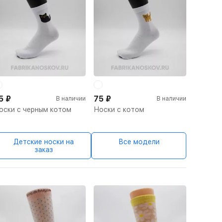
5
₽
75
₽
В наличии
В наличии
оски с черным котом
Носки с котом
Детские носки на
Все модели
заказ