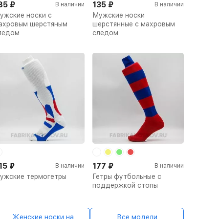
85
₽
135
₽
В наличии
В наличии
ужские носки с
Мужские носки
ахровым шерстяным
шерстянные с махровым
ледом
следом
15
₽
177
₽
В наличии
В наличии
ужские термогетры
Гетры футбольные с
поддержкой стопы
Женские носки на
Все модели