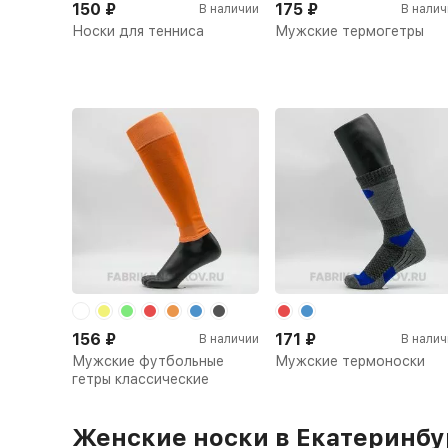
150
₽
175
₽
В наличии
В налич
Носки для тенниса
Мужские термогетры
156
₽
171
₽
В наличии
В налич
Мужские футбольные
Мужские термоноски
гетры классические
Женские носки в Екатеринбур