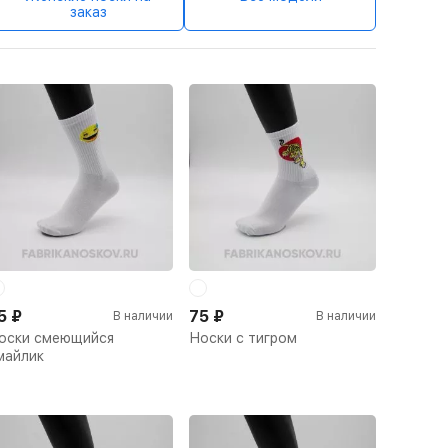
заказ
5
₽
75
₽
В наличии
В наличии
оски смеющийся
Носки с тигром
майлик