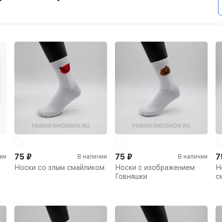
75
₽
75
₽
7
ии
В наличии
В наличии
Носки со злым смайликом
Носки с изображением
Н
Говняшки
с