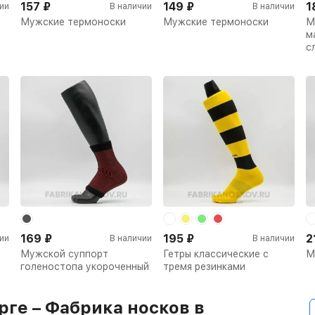
157
₽
149
₽
1
ии
В наличии
В наличии
Мужские термоноски
Мужские термоноски
М
м
с
169
₽
195
₽
2
ии
В наличии
В наличии
Мужской суппорт
Гетры классические с
М
голеностопа укороченный
тремя резинками
ге – Фабрика носков в