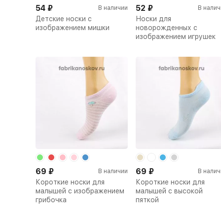
54
₽
52
₽
В наличии
В налич
Детские носки с
Носки для
изображением мишки
новорожденных c
изображением игрушек
69
₽
69
₽
В наличии
В налич
Короткие носки для
Короткие носки для
малышей с изображением
малышей с высокой
грибочка
пяткой