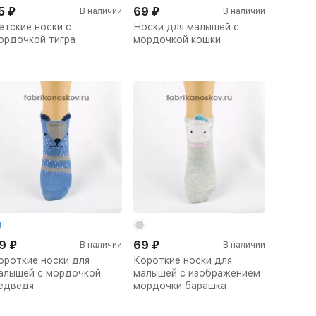
5
₽
69
₽
В наличии
В наличии
етские носки с
Носки для малышей с
ордочкой тигра
мордочкой кошки
9
₽
69
₽
В наличии
В наличии
ороткие носки для
Короткие носки для
алышей с мордочкой
малышей с изображением
едведя
мордочки барашка