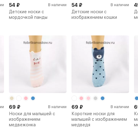
54
₽
54
₽
4
ии
В наличии
В наличии
Детские носки с
Детские носки с
Д
мордочкой панды
изображением кошки
м
69
₽
69
₽
6
ии
В наличии
В наличии
Носки для малышей с
Короткие носки для
К
изображением
малышей с изображением
м
медвежонка
медведя
м