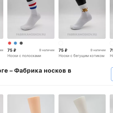
75
₽
75
₽
7
ии
В наличии
В наличии
Носки с полосками
Носки с бегущим котиком
Н
ге – Фабрика носков в