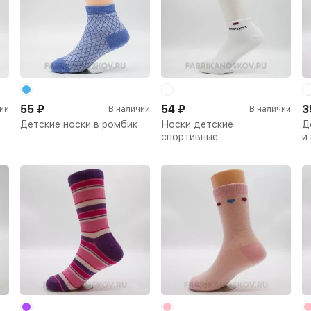
55
₽
54
₽
3
ии
В наличии
В наличии
Детские носки в ромбик
Носки детские
Д
спортивные
и