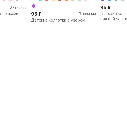
95
₽
В наличии
с точками
95
₽
Детские колг
В наличии
нижней част
Детские колготки с узором