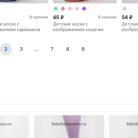
45
₽
54
₽
В наличии
В наличии
е носки с
Детские носки с
Детские
жением кармашков
изображением кошечки
изобра
2
3
…
7
8
9