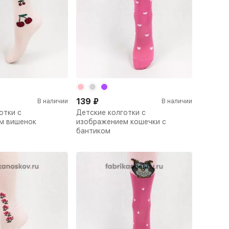
139
₽
В наличии
В наличии
отки с
Детские колготки с
м вишенок
изображением кошечки с
бантиком