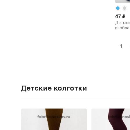
47
₽
Детски
изобра
1
Детские колготки