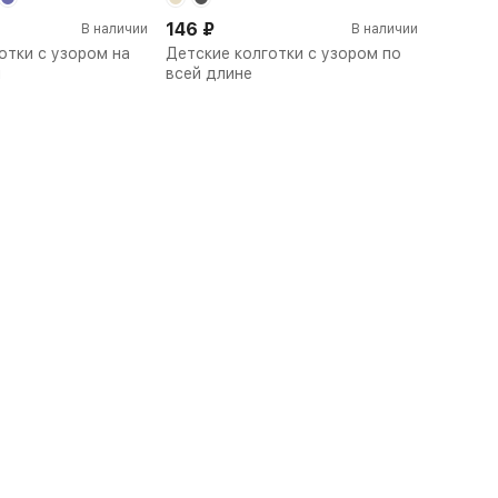
146
₽
В наличии
В наличии
отки с узором на
Детские колготки с узором по
и
всей длине