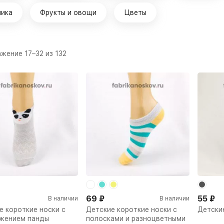
ника
Фрукты и овощи
Цветы
жение 17–32 из 132
69
₽
55
₽
В наличии
В наличии
е короткие носки с
Детские короткие носки с
Детски
жением панды
полосками и разноцветными