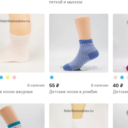
пяткой и мыском
55
₽
40
₽
В наличии
В наличии
е носки ажурные
Детские носки в ромбик
Детски