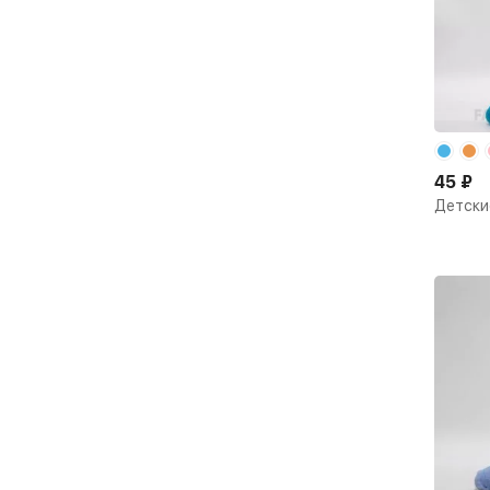
45
₽
Детски