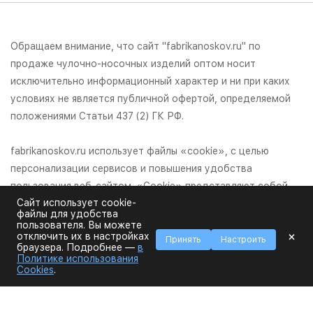
Обращаем внимание, что сайт "fabrikanoskov.ru" по
продаже чулочно-носочных изделий оптом носит
исключительно информационный характер и ни при каких
условиях не является публичной офертой, определяемой
положениями Статьи 437 (2) ГК РФ.
fabrikanoskov.ru использует файлы «cookie», с целью
персонализации сервисов и повышения удобства
пользования веб-сайтом. «Cookie» представляют собой
Сайт использует cookie-
небольшие файлы, содержащие информацию о
файлы для удобства
предыдущих посещениях веб-сайта. Если вы не хотите
пользователя. Вы можете
×
отключить их в настройках
использовать файлы «cookie», измените настройки
Принять
Настроить
браузера. Подробнее —
в
браузера.
Политике использования
Cookies
.
© 2026 Фабрика Носков,ООО "Фабрика Носков", ИНН:
1655432469, КПП 165501001, ОРГН: 1201600008103