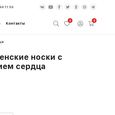
44 11 56
0
0
з
Контакты
ца
енские носки с
ием сердца