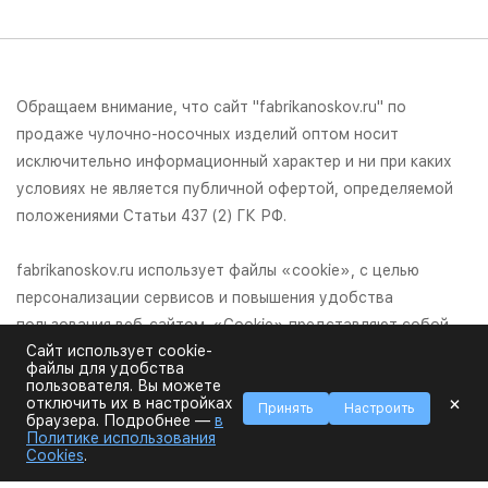
Обращаем внимание, что сайт "fabrikanoskov.ru" по
продаже чулочно-носочных изделий оптом носит
исключительно информационный характер и ни при каких
условиях не является публичной офертой, определяемой
положениями Статьи 437 (2) ГК РФ.
fabrikanoskov.ru использует файлы «cookie», с целью
персонализации сервисов и повышения удобства
пользования веб-сайтом. «Cookie» представляют собой
Сайт использует cookie-
небольшие файлы, содержащие информацию о
файлы для удобства
предыдущих посещениях веб-сайта. Если вы не хотите
пользователя. Вы можете
×
отключить их в настройках
использовать файлы «cookie», измените настройки
Принять
Настроить
браузера. Подробнее —
в
браузера.
Политике использования
Cookies
.
© 2026 Фабрика Носков,ООО "Фабрика Носков", ИНН: