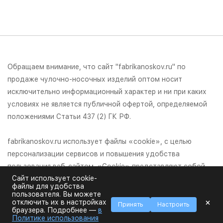
Обращаем внимание, что сайт "fabrikanoskov.ru" по
продаже чулочно-носочных изделий оптом носит
исключительно информационный характер и ни при каких
условиях не является публичной офертой, определяемой
положениями Статьи 437 (2) ГК РФ.
fabrikanoskov.ru использует файлы «cookie», с целью
персонализации сервисов и повышения удобства
пользования веб-сайтом. «Cookie» представляют собой
Сайт использует cookie-
небольшие файлы, содержащие информацию о
файлы для удобства
предыдущих посещениях веб-сайта. Если вы не хотите
пользователя. Вы можете
×
отключить их в настройках
использовать файлы «cookie», измените настройки
Принять
Настроить
браузера. Подробнее —
в
браузера.
Политике использования