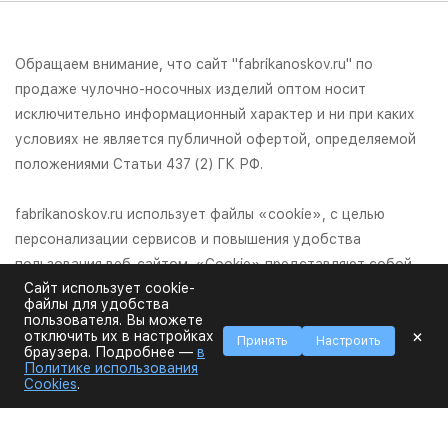
Обращаем внимание, что сайт "fabrikanoskov.ru" по
продаже чулочно-носочных изделий оптом носит
исключительно информационный характер и ни при каких
условиях не является публичной офертой, определяемой
положениями Статьи 437 (2) ГК РФ.
fabrikanoskov.ru использует файлы «cookie», с целью
персонализации сервисов и повышения удобства
пользования веб-сайтом. «Cookie» представляют собой
Сайт использует cookie-
небольшие файлы, содержащие информацию о
файлы для удобства
предыдущих посещениях веб-сайта. Если вы не хотите
пользователя. Вы можете
×
отключить их в настройках
использовать файлы «cookie», измените настройки
Принять
Настроить
браузера. Подробнее —
в
браузера.
Политике использования
Cookies
.
© 2026 Фабрика Носков,ООО "Фабрика Носков", ИНН:
1655432469, КПП 165501001, ОРГН: 1201600008103